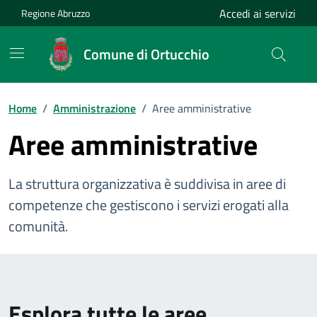
Vai ai contenuti
Vai al footer
Accedi ai servizi
Regione Abruzzo
Comune di Ortucchio
Home
/
Amministrazione
/
Aree amministrative
Aree amministrative
La struttura organizzativa è suddivisa in aree di
competenze che gestiscono i servizi erogati alla
comunità.
Esplora tutte le aree