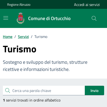
Vai ai contenuti
Vai al footer
Accedi ai servizi
Regione Abruzzo
Comune di Ortucchio
Home
/
Servizi
/
Turismo
Turismo
Sostegno e sviluppo del turismo, strutture
ricettive e informazioni turistiche.
Esplora tutti i servizi
Cerca una parola chiave
Invio
1
servizi trovati in ordine alfabetico