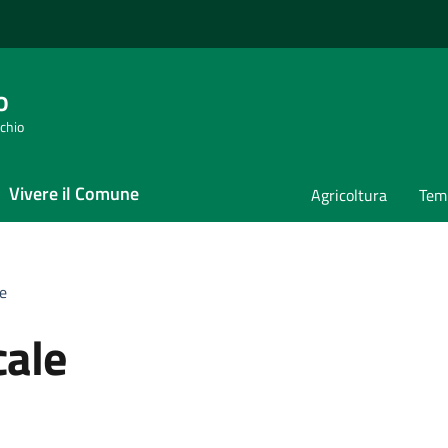
o
cchio
Vivere il Comune
Agricoltura
Temp
le
cale