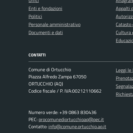
Uffici
Anagrafe
Enti e fondazioni
Appalti 
Politici
Autorizz
Personale amministrativo
Catasto 
Documenti e dati
Cultura 
Educazi
CONTATTI
Comune di Ortucchio
Leggi le
Piazza Alfredo Zampa 67050
Prenota
ORTUCCHIO (AQ)
Segnalaz
Codice fiscale / P. IVA:00212110662
Richiest
Numero verde: +39 0863 830436
PEC:
procomunediortucchioaq@pec.it
Contatto:
info@comune.ortucchio.aq.it