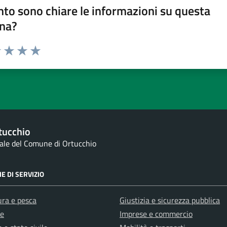
to sono chiare le informazioni su questa
na?
1 stelle su 5
uta 2 stelle su 5
Valuta 3 stelle su 5
Valuta 4 stelle su 5
Valuta 5 stelle su 5
tucchio
nale del Comune di Ortucchio
E DI SERVIZIO
ura e pesca
Giustizia e sicurezza pubblica
e
Imprese e commercio