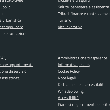
 e stato civile
Mobilità e trasporti
pubblici
Salute, benessere e assistenza
azioni
Tributi, finanze e contravvenzi
e urbanistica
Turismo
e tempo libero
Vita lavorativa
one e formazione
 FAQ
Amministrazione trasparente
zione appuntamento
Informativa privacy
ione disservizio
Cookie Policy
a assistenza
Note legali
Dichiarazione di accessibilità
Whistleblowing
Accessibilità
Piano di miglioramento del sito