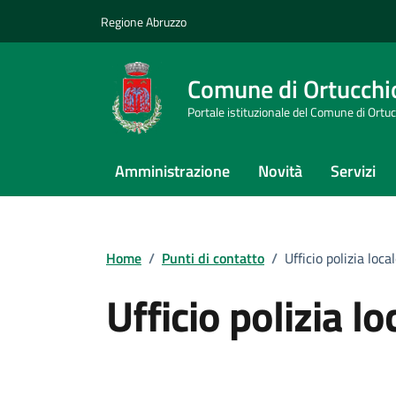
Vai ai contenuti
Vai al footer
Regione Abruzzo
Comune di Ortucchi
Portale istituzionale del Comune di Ortu
Amministrazione
Novità
Servizi
Home
/
Punti di contatto
/
Ufficio polizia loca
Ufficio polizia lo