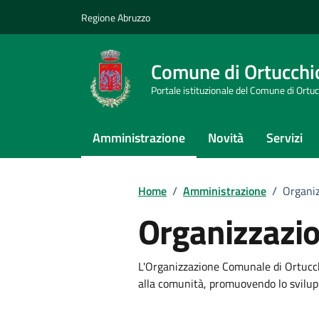
Vai ai contenuti
Vai al footer
Regione Abruzzo
Comune di Ortucchi
Portale istituzionale del Comune di Ortu
Amministrazione
Novità
Servizi
Home
/
Amministrazione
/
Organi
Organizzazi
L'Organizzazione Comunale di Ortucchio
alla comunità, promuovendo lo sviluppo