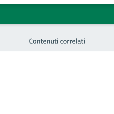
1 stelle su 5
uta 2 stelle su 5
Valuta 3 stelle su 5
Valuta 4 stelle su 5
Valuta 5 stelle su 5
Contenuti correlati