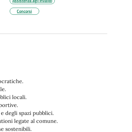
Assistenza agli invalidi
Concorsi
ocratiche.
le.
lici locali.
portive.
 degli spazi pubblici.
stioni legate al comune.
 sostenibili.