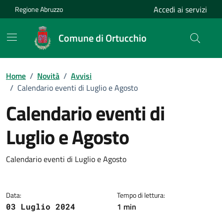
Vai ai contenuti
Vai al footer
Accedi ai servizi
Regione Abruzzo
Comune di Ortucchio
Home
/
Novità
/
Avvisi
/
Calendario eventi di Luglio e Agosto
Calendario eventi di
Luglio e Agosto
Dettagli della notizia
Calendario eventi di Luglio e Agosto
Data:
Tempo di lettura:
1 min
03 Luglio 2024