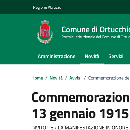
Vai ai contenuti
Vai al footer
Regione Abruzzo
Comune di Ortucchi
Portale istituzionale del Comune di Ortu
Amministrazione
Novità
Servizi
Home
/
Novità
/
Avvisi
/
Commemorazione del 
Commemorazione 
13 gennaio 1915
INVITO PER LA MANIFESTAZIONE IN ONORE 