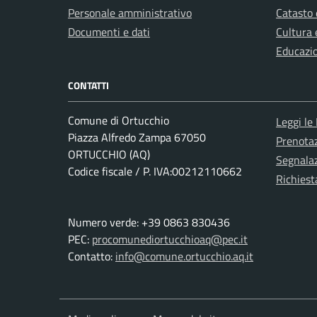
Personale amministrativo
Catasto 
Documenti e dati
Cultura 
Educazi
CONTATTI
Comune di Ortucchio
Leggi le
Piazza Alfredo Zampa 67050
Prenota
ORTUCCHIO (AQ)
Segnalaz
Codice fiscale / P. IVA:00212110662
Richiest
Numero verde: +39 0863 830436
PEC:
procomunediortucchioaq@pec.it
Contatto:
info@comune.ortucchio.aq.it