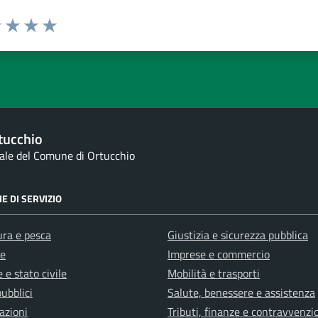
1 stelle su 5
uta 2 stelle su 5
Valuta 3 stelle su 5
Valuta 4 stelle su 5
Valuta 5 stelle su 5
tucchio
nale del Comune di Ortucchio
E DI SERVIZIO
ura e pesca
Giustizia e sicurezza pubblica
e
Imprese e commercio
 e stato civile
Mobilità e trasporti
pubblici
Salute, benessere e assistenza
azioni
Tributi, finanze e contravvenzi