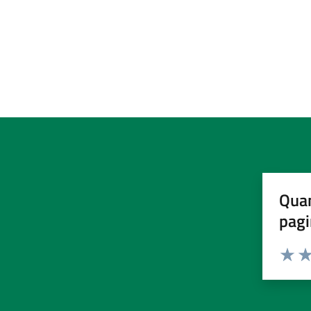
Quan
pagi
Valuta 
Val