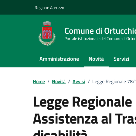
Vai ai contenuti
Vai al footer
Regione Abruzzo
Comune di Ortucchi
Portale istituzionale del Comune di Ortu
Amministrazione
Novità
Servizi
Home
/
Novità
/
Avvisi
/
Legge Regionale 78/78
Legge Regionale 
Assistenza al Tra
disabilità