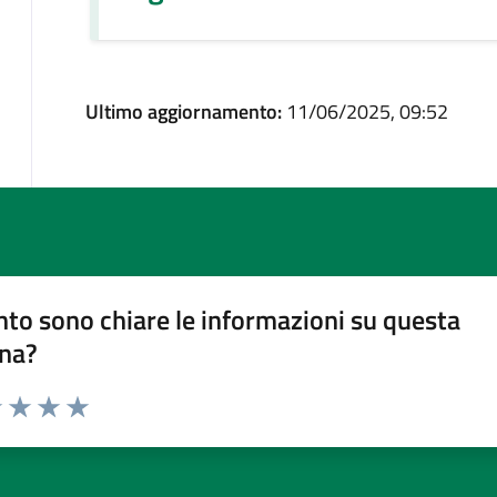
Ultimo aggiornamento:
11/06/2025, 09:52
to sono chiare le informazioni su questa
na?
1 stelle su 5
uta 2 stelle su 5
Valuta 3 stelle su 5
Valuta 4 stelle su 5
Valuta 5 stelle su 5