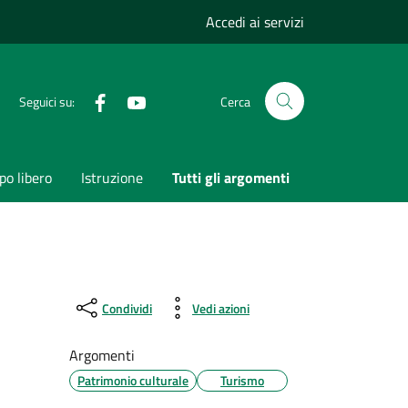
Accedi ai servizi
Facebook
Youtube
Seguici su:
Cerca
o libero
Istruzione
Tutti gli argomenti
Condividi
Vedi azioni
Argomenti
Patrimonio culturale
Turismo