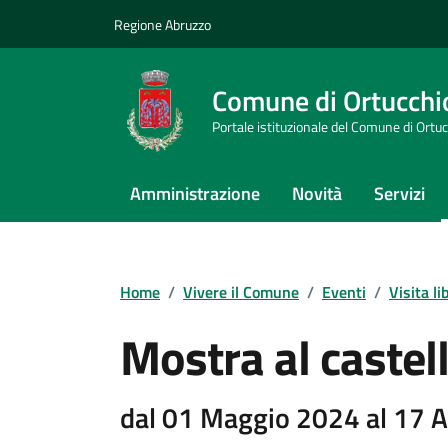
Vai ai contenuti
Vai al footer
Regione Abruzzo
Comune di Ortucchi
Portale istituzionale del Comune di Ortu
Amministrazione
Novità
Servizi
Home
/
Vivere il Comune
/
Eventi
/
Visita li
Mostra al castel
dal 01 Maggio 2024 al 17 