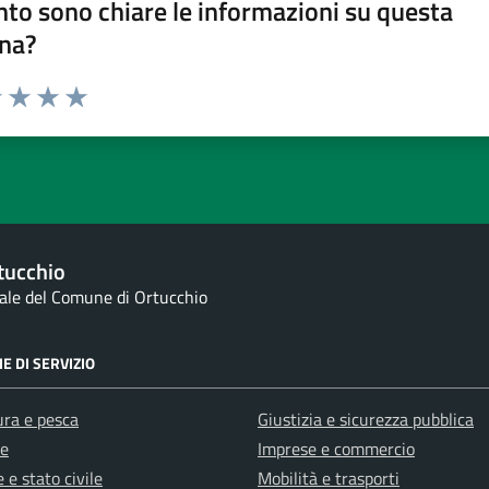
to sono chiare le informazioni su questa
na?
1 stelle su 5
uta 2 stelle su 5
Valuta 3 stelle su 5
Valuta 4 stelle su 5
Valuta 5 stelle su 5
tucchio
nale del Comune di Ortucchio
E DI SERVIZIO
ura e pesca
Giustizia e sicurezza pubblica
e
Imprese e commercio
 e stato civile
Mobilità e trasporti