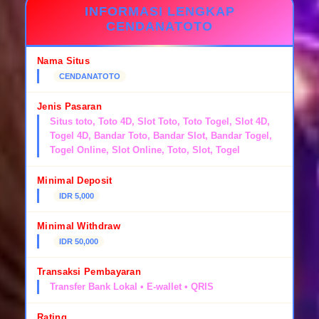
INFORMASI LENGKAP
CENDANATOTO
Nama Situs
CENDANATOTO
Jenis Pasaran
Situs toto, Toto 4D, Slot Toto, Toto Togel, Slot 4D,
Togel 4D, Bandar Toto, Bandar Slot, Bandar Togel,
Togel Online, Slot Online, Toto, Slot, Togel
Minimal Deposit
IDR 5,000
Minimal Withdraw
IDR 50,000
Transaksi Pembayaran
Transfer Bank Lokal • E-wallet • QRIS
Rating