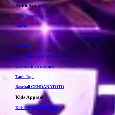
Adult Apparel
CENDANATOTO
Shorts
New!
Hoodies
Long Sleeve CENDANATOTO
Crewneck Sweatshirts
Tank Tops
Baseball CENDANATOTO
Kids Apparel
Kids CENDANATOTO