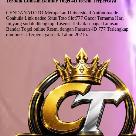
Terbaik Lulusan Bandar Togel 4D Resmi Terpercaya
CENDANATOTO Merupakan Universidad Autónoma de
Coahuila Link uadec Situs Toto Slot777 Gacor Ternama Hari
Ini,yang sudah dilengkapi Lisensi Terbaik sebagai Lulusan
Bandar Togel online Resmi dengan Pasaran 4D 777 Terlengkap
dindonesia Terpercaya sejak Tahun 20216.