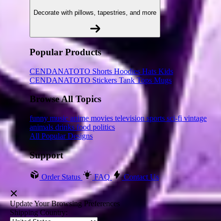
Decorate with pillows, tapestries, and more
Popular Products
CENDANATOTO
Shorts
Hoodies
Hats
Kids
CENDANATOTO
Stickers
Tank Tops
Mugs
Browse All Topics
funny
music
anime
movies
television
sports
sci-fi
vintage
animals
drinks
food
politics
All Popular Designs
Support
Order Status
FAQ
Contact Us
Update Your Browsing Preferences
Shipping Country: