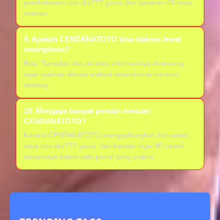
pembahasan toto slot777 gacor dan pasaran 4D tetap
relevan.
9. Apakah CENDANATOTO bisa diakses lewat
smartphone?
Bisa. Tampilan dan struktur informasinya dirancang
agar nyaman dibuka melalui smartphone maupun
desktop.
10. Mengapa banyak pemain mencari
CENDANATOTO?
Karena CENDANATOTO menggabungkan link uadec,
situs toto slot777 gacor, dan bandar togel 4D resmi
terpercaya dalam satu portal yang praktis.