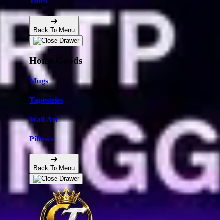
Totes
Back To Menu
Home Goods
Mugs
Tapestries
Wall Art
Pillows
Back To Menu